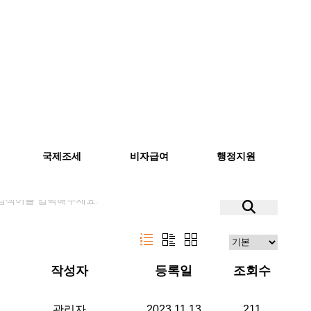
국제조세
비자급여
행정지원
작성자
등록일
조회수
감사인과 소통이 어려운데 아토즈에서는 어떤 서비스를 제공하나요?
관리자
2023.11.13
211